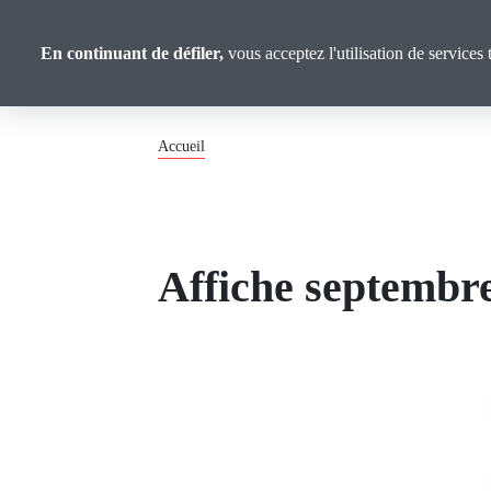
Panneau de gestion des cookies
Union
Aller
au
Confédérale
En continuant de défiler,
vous acceptez l'utilisation de services 
contenu
Retraité·es
principal
Fil
Accueil
d'Ariane
Affiche septembr
Image