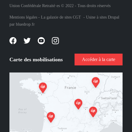
Union Confédérale Retraité·es © 2022 - Tous droits réservés
Mentions légales
-
La galaxie de sites CGT
-
Usine à sites Drupal
par
bluedrop.fr
Carte des mobilisations
Accéder à la carte