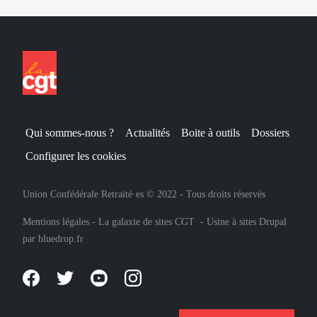
Qui sommes-nous ?
Actualités
Boite à outils
Dossiers
Configurer les cookies
Union Confédérale Retraité·es © 2022 - Tous droits réservés
Mentions légales
-
La galaxie de sites CGT
-
Usine à sites Drupal
par
bluedrop.fr