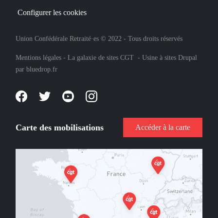
Configurer les cookies
Union Confédérale Retraité·es © 2022 - Tous droits réservés
Mentions légales
-
La galaxie de sites CGT
-
Usine à sites Drupal
par
bluedrop.fr
Carte des mobilisations
Accéder à la carte