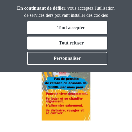
Panneau de gestion des cookies
Aller
Union
En continuant de défiler,
vous acceptez l'utilisation
Confédérale
au
de services tiers pouvant installer des cookies
Retraité·es
contenu
Fil
Tout accepter
principal
Affiche septembre 2023 N°2
d'Ariane
Qui sommes nous ?
Tout refuser
Toggle
Image
Actualités
Personnaliser
Toggle
Outils
Toggle
Vie Nouvelle
Toggle
Thématiques
Toggl