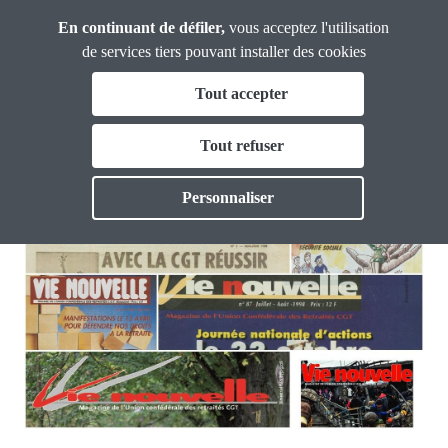
Panneau de gestion des cookies
Aller
Union
En continuant de défiler,
vous acceptez l'utilisation
Confédérale
au
de services tiers pouvant installer des cookies
Retraité·es
contenu
Fil
Tout accepter
principal
Connaissez-vous Vie nouvelle ?
d'Ariane
Qui sommes nous ?
Tout refuser
Toggle
Actualités
Personnaliser
Toggle
Outils
Toggle
Vie Nouvelle
Toggle
Thématiques
Toggl