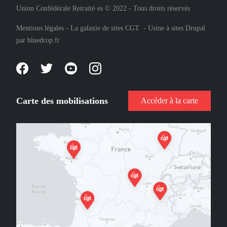
Union Confédérale Retraité·es © 2022 - Tous droits réservés
Mentions légales
-
La galaxie de sites CGT
-
Usine à sites Drupal
par
bluedrop.fr
Carte des mobilisations
Accéder à la carte