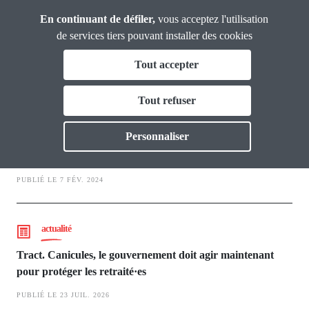
Panneau de gestion des cookies
Aller
Union
En continuant de défiler,
vous acceptez l'utilisation
Confédérale
au
de services tiers pouvant installer des cookies
Retraité·es
contenu
Tout accepter
principal
Revendicatif
Qui sommes nous ?
Tout refuser
Toggle
Actualités
dossier
Personnaliser
Toggle
Journée d'action du 26 mars 2024
Outils
Toggle
PUBLIÉ LE 7 FÉV. 2024
Vie Nouvelle
Toggle
actualité
Thématiques
Toggl
Tract. Canicules, le gouvernement doit agir maintenant
pour protéger les retraité·es
PUBLIÉ LE 23 JUIL. 2026