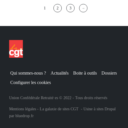
Pagination
1
2
3
Page
Page
Page
courante
Qui sommes-nous ?
Actualités
Boite à outils
Dossiers
Configurer les cookies
Union Confédérale Retraité·es © 2022 - Tous droits réservés
Mentions légales
-
La galaxie de sites CGT
-
Usine à sites Drupal
par
bluedrop.fr