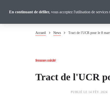
Panneau de gestion des cookies
Union
Aller
au
Confédérale
En continuant de défiler,
vous acceptez l'utilisation de services 
contenu
Retraité·es
principal
Fil
Accueil
News
Tract de l'UCR pour le 8 mar
d'Ariane
femmes mixité
Tract de l'UCR p
PUBLIÉ LE 14 FÉV. 2024