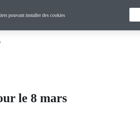
Menu
Qui sommes nous ?
Actualités
tiers pouvant installer des cookies
principal
s
our le 8 mars