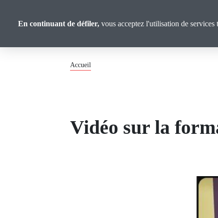
Panneau de gestion des cookies
Union
Aller
au
Confédérale
En continuant de défiler,
vous acceptez l'utilisation de services 
contenu
Retraité·es
principal
Fil
Accueil
d'Ariane
Vidéo sur la form
Image