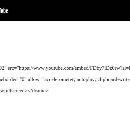
402" src="https://www.youtube.com/embed/FDby7iDz0rw?
meborder="0" allow="accelerometer; autoplay; clipboard-write
lowfullscreen></iframe>