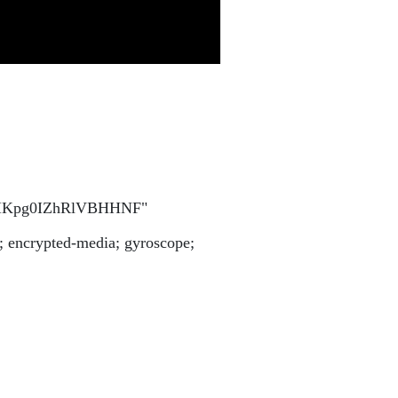
si=IKpg0IZhRlVBHHNF"
; encrypted-media; gyroscope;