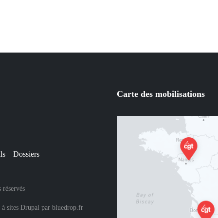
Carte des mobilisations
ls
Dossiers
 réservés
 à sites Drupal
par
bluedrop.fr