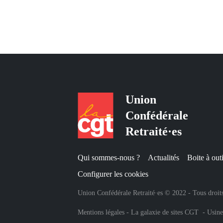
Union
Confédérale
Retraité·es
Qui sommes-nous ?
Actualités
Boite à outi
Configurer les cookies
Union Confédérale Retraité·es © 2022 - Tous droits
Mentions légales
-
La galaxie de sites CGT
-
Usine