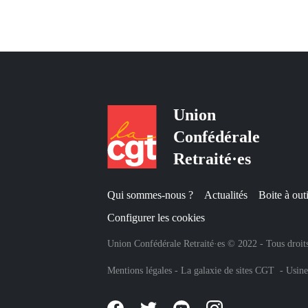
Union
Confédérale
Retraité·es
Qui sommes-nous ?
Actualités
Boite à outi
Configurer les cookies
Union Confédérale Retraité·es © 2022 - Tous droits
Mentions légales
-
La galaxie de sites CGT
-
Usine