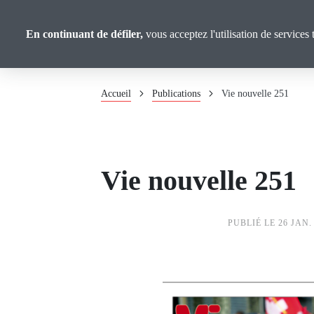
Panneau de gestion des cookies
Union
Aller
au
Confédérale
En continuant de défiler,
vous acceptez l'utilisation de services 
contenu
Retraité·es
principal
Fil
Accueil
Publications
Vie nouvelle 251
d'Ariane
Vie nouvelle 251
PUBLIÉ LE 26 JAN.