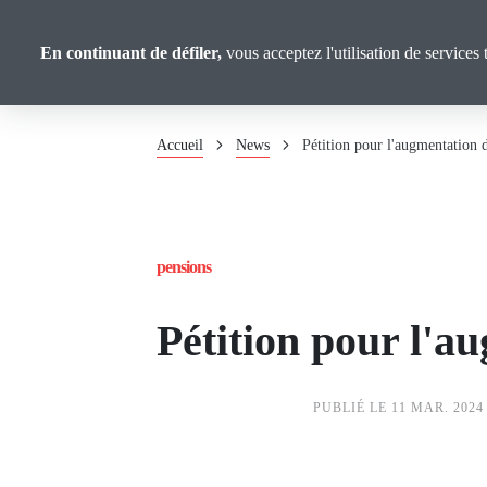
Panneau de gestion des cookies
Union
Aller
au
Confédérale
En continuant de défiler,
vous acceptez l'utilisation de services 
contenu
Retraité·es
principal
Fil
Accueil
News
Pétition pour l'augmentation d
d'Ariane
pensions
Pétition pour l'au
PUBLIÉ LE 11 MAR. 2024