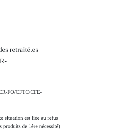
es retraité.es
R-
T/UCR-FO/CFTC/CFE-
e situation est liée au refus
s produits de 1ère nécessité)