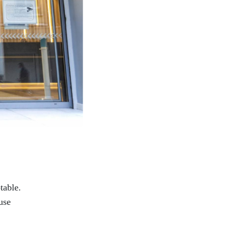
table.
use