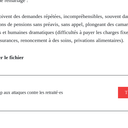
 de remariage :
eçoivent des demandes répétées, incompréhensibles, souvent da
ions de pensions sans préavis, sans appel, plongeant des cama
s et humaines dramatiques (difficultés à payer les charges fix
ssurances, renoncement à des soins, privations alimentaires).
r le fichier
aux attaques contre les retraité·es
T