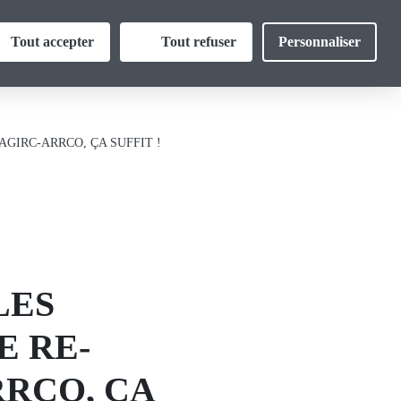
Thématiques
Tout accepter
Tout refuser
Personnaliser
Outils
Vie Nouvelle
AGIRC-ARRCO, ÇA SUFFIT !
LES
E RE-
RRCO, ÇA