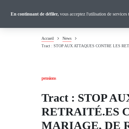
Panneau de gestion des cookies
Union
Aller
au
Confédérale
En continuant de défiler,
vous acceptez l'utilisation de services 
contenu
Retraité·es
principal
Fil
Accueil
News
d'Ariane
Tract : STOP AUX ATTAQUES CONTRE LES RE
pensions
Tract : STOP 
RETRAITÉ.ES C
MARIAGE, DE 