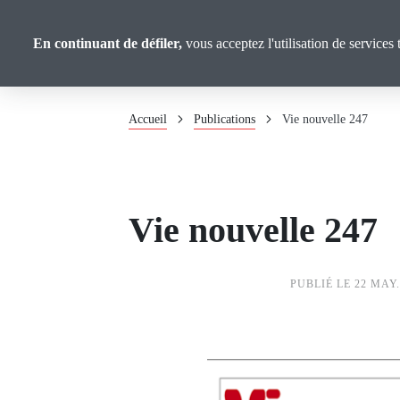
Panneau de gestion des cookies
Union
Aller
au
Confédérale
En continuant de défiler,
vous acceptez l'utilisation de services 
contenu
Retraité·es
principal
Fil
Accueil
Publications
Vie nouvelle 247
d'Ariane
Vie nouvelle 247
PUBLIÉ LE 22 MAY.