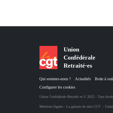
Union
Confédérale
Retraité·es
Qui sommes-nous ?
Actualités
Boite à outi
Configurer les cookies
Union Confédérale Retraité·es © 2022 - Tous droits
Mentions légales
-
La galaxie de sites CGT
-
Usine