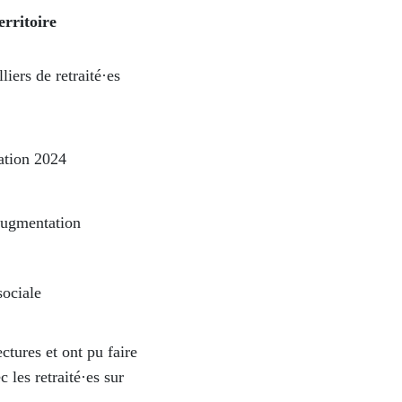
erritoire
liers de retraité·es
lation
2024
augmentation
sociale
ectures et ont pu faire
 les retraité·es sur