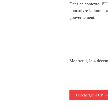
Dans
ce
contexte,
l’
poursuivre la
lutte
po
gouvernement.
Montreuil, le 4 déce
Télécharger le CP