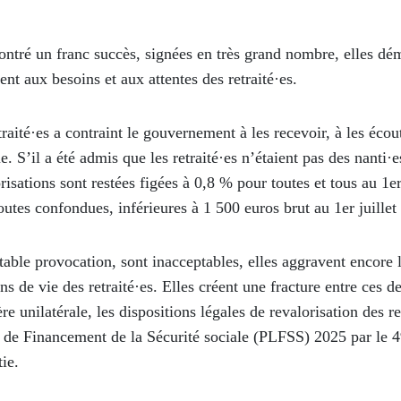
contré un franc succès, signées en très grand nombre, elles dé
nt aux besoins et aux attentes des retraité·es.
raité·es a contraint le gouvernement à les recevoir, à les écou
. S’il a été admis que les retraité·es n’étaient pas des nanti·e
risations sont restées figées à 0,8 % pour toutes et tous au 1
e
toutes confondues, inférieures à 1 500 euros brut au 1
er
juille
table provocation, sont inacceptables, elles aggravent encore 
ns de vie des retraité·es. Elles créent une fracture entre ces de
re unilatérale, les dispositions légales de revalorisation des r
i de Financement de la Sécurité sociale (PLFSS) 2025 par le 
ie.