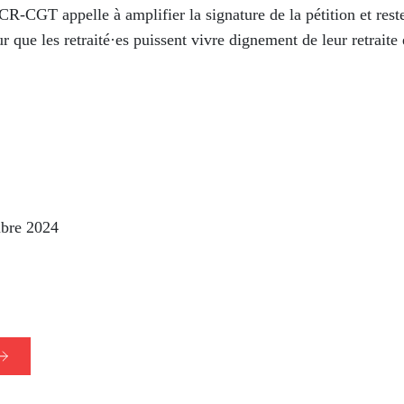
UCR-CGT
appelle
à
amplifier
la
signature
de
la
pétition
et
rest
ur
que
les
retraité·es
puissent
vivre
dignement
de
leur
retraite
mbre
2024