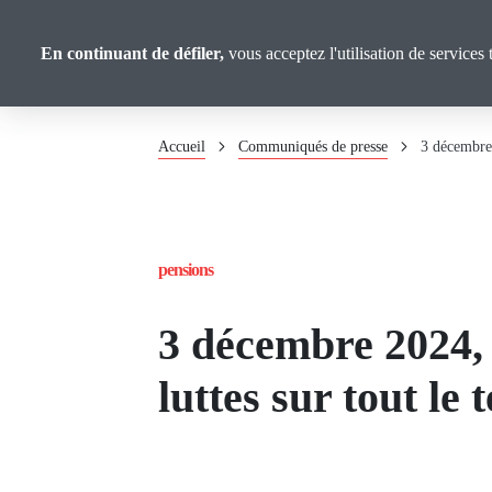
Panneau de gestion des cookies
Union
Aller
au
Confédérale
En continuant de défiler,
vous acceptez l'utilisation de services 
contenu
Retraité·es
principal
Fil
Accueil
Communiqués de presse
3 décembre 
d'Ariane
pensions
3 décembre 2024, 
luttes sur tout le 