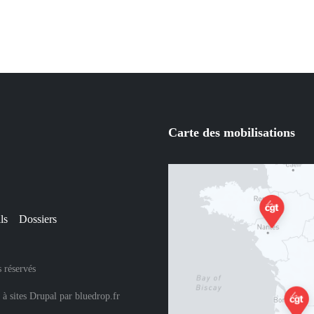
Carte des mobilisations
ls
Dossiers
 réservés
 à sites Drupal
par
bluedrop.fr