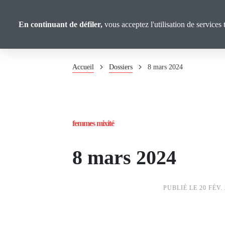
Panneau de gestion des cookies
Union
Aller
au
Confédérale
En continuant de défiler,
vous acceptez l'utilisation de services 
contenu
Retraité·es
principal
Fil
Accueil
Dossiers
8 mars 2024
d'Ariane
femmes mixité
8 mars 2024
PUBLIÉ LE 20 FÉV.