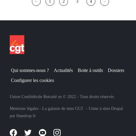
Pagination
1
2
3
4
Page
Page
Page
Page
courante
Qui sommes-nous ?
Actualités
Boite à outils
Dossiers
Configurer les cookies
Union Confédérale Retraité·es © 2022 - Tous droits réservés
Mentions légales
-
La galaxie de sites CGT
-
Usine à sites Drupal
par
bluedrop.fr