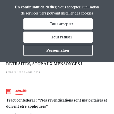
Panneau de gestion des cookies
Aller
Union
En continuant de défiler,
vous acceptez l'utilisation
Confédérale
au
de services tiers pouvant installer des cookies
Retraité·es
contenu
Tout accepter
principal
Actualités UCR
Qui sommes nous ?
Tout refuser
Toggle
Actualités
actualité
Personnaliser
Toggle
Tract de l'UCR : REVALORISATION DES PETITES
Outils
Toggle
RETRAITES, STOP AUX MENSONGES !
PUBLIÉ LE 30 AOÛ. 2024
Vie Nouvelle
Toggle
Thématiques
Toggl
actualité
Tract confédéral : "Nos revendications sont majoritaires et
doivent être appliquées"