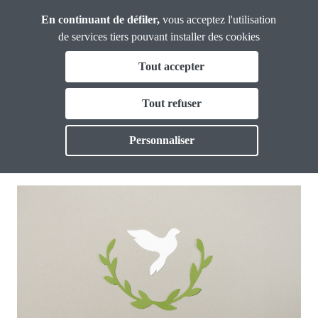
Panneau de gestion des cookies
Aller
Union
En continuant de défiler,
vous acceptez l'utilisation
Confédérale
au
de services tiers pouvant installer des cookies
Retraité·es
contenu
Fil
Tout accepter
principal
Communiqué de presse de l'UCR : Des
d'Ariane
Qui sommes nous ?
Tout refuser
Toggle
pensions, pas des canons !
Actualités
Personnaliser
Toggle
PUBLIÉ LE 7 MAR. 2025
Outils
Toggle
Image
Vie Nouvelle
Toggle
Thématiques
Toggl