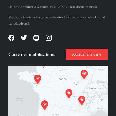
Union Confédérale Retraité·es © 2022 - Tous droits réservés
Mentions légales
-
La galaxie de sites CGT
-
Usine à sites Drupal
par
bluedrop.fr
Carte des mobilisations
Accéder à la carte