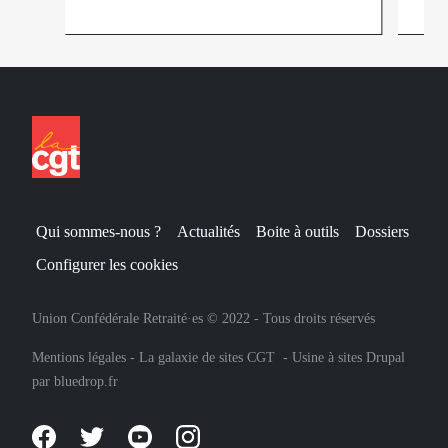
Qui sommes-nous ?
Actualités
Boite à outils
Dossiers
Configurer les cookies
Union Confédérale Retraité·es © 2022 - Tous droits réservés
Mentions légales
-
La galaxie de sites CGT
-
Usine à sites Drupal
par
bluedrop.fr