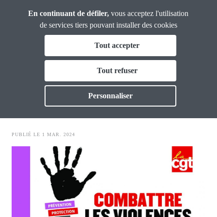
Panneau de gestion des cookies
Aller
Union
En continuant de défiler,
vous acceptez l'utilisation
Confédérale
au
de services tiers pouvant installer des cookies
Retraité·es
contenu
Fil
Tout accepter
principal
femmes mixité
d'Ariane
Qui sommes nous ?
Tout refuser
Toggle
Présentation du collectif
Actualités
Personnaliser
Toggle
Femmes/Mixité de l'UCR
Outils
Toggle
PUBLIÉ LE 1 MAR. 2024
Vie Nouvelle
Toggle
Image
Thématiques
Toggl