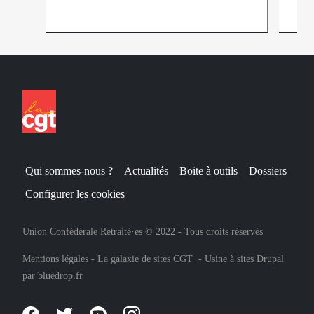
Qui sommes-nous ?
Actualités
Boite à outils
Dossiers
Configurer les cookies
Union Confédérale Retraité·es © 2022 - Tous droits réservés
Mentions légales
-
La galaxie de sites CGT
-
Usine à sites Drupal
par
bluedrop.fr