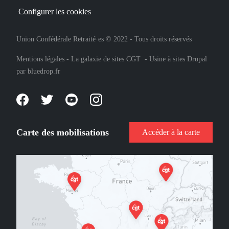
Configurer les cookies
Union Confédérale Retraité·es © 2022 - Tous droits réservés
Mentions légales
-
La galaxie de sites CGT
-
Usine à sites Drupal
par
bluedrop.fr
Carte des mobilisations
Accéder à la carte