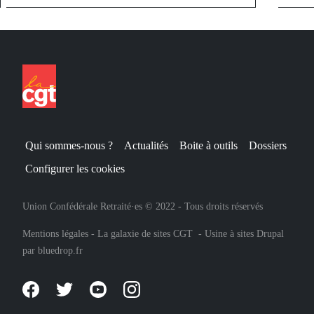
Qui sommes-nous ?
Actualités
Boite à outils
Dossiers
Configurer les cookies
Union Confédérale Retraité·es © 2022 - Tous droits réservés
Mentions légales
-
La galaxie de sites CGT
-
Usine à sites Drupal
par
bluedrop.fr