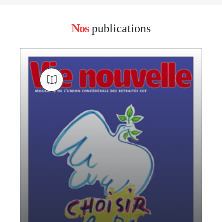
Nos
publications
block
left