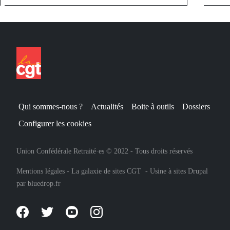
Qui sommes-nous ?
Actualités
Boite à outils
Dossiers
Configurer les cookies
Union Confédérale Retraité·es © 2022 - Tous droits réservés
Mentions légales
-
La galaxie de sites CGT
-
Usine à sites Drupal
par
bluedrop.fr