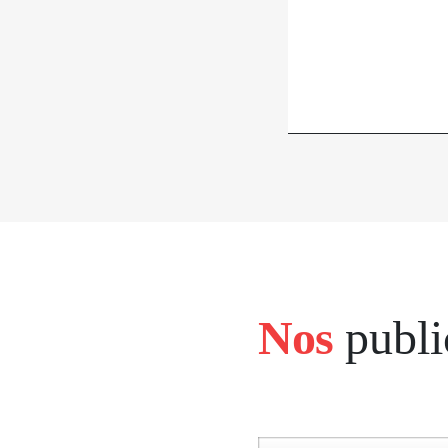
Nos
publi
bloc
left