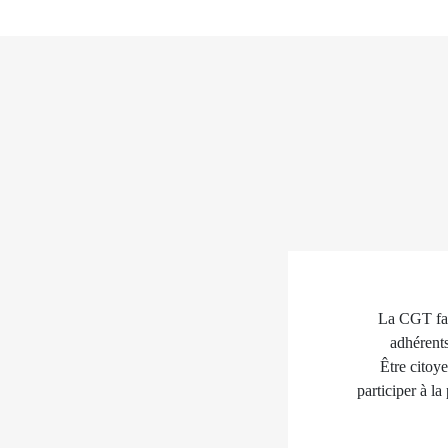
La CGT fait
adhérents
Être citoye
participer à la