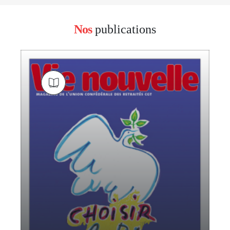
Nos
publications
block
left