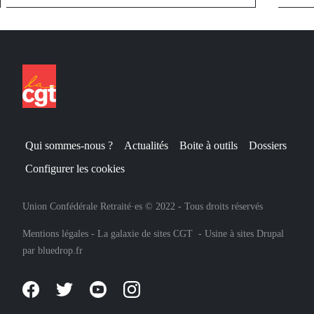
Qui sommes-nous ?
Actualités
Boite à outils
Dossiers
Configurer les cookies
Union Confédérale Retraité·es © 2022 - Tous droits réservés
Mentions légales
-
La galaxie de sites CGT
-
Usine à sites Drupal
par
bluedrop.fr