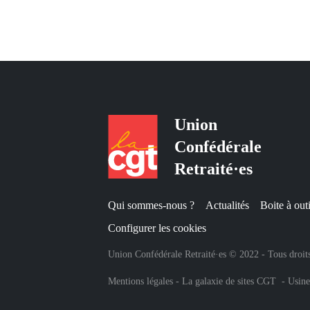
Union
Confédérale
Retraité·es
Qui sommes-nous ?
Actualités
Boite à outi
Configurer les cookies
Union Confédérale Retraité·es © 2022 - Tous droits
Mentions légales
-
La galaxie de sites CGT
-
Usine