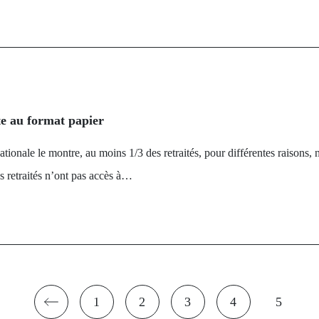
te au format papier
nationale le montre, au moins 1/3 des retraités, pour différentes raisons
s retraités n’ont pas accès à…
1
2
3
4
5
Page
Page
Page
Page
Page