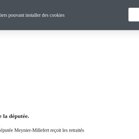
Menu
Qui sommes nous ?
Actualités
tiers pouvant installer des cookies
principal
 la députée.
éputée Meynier-Millefert reçoit les retraités