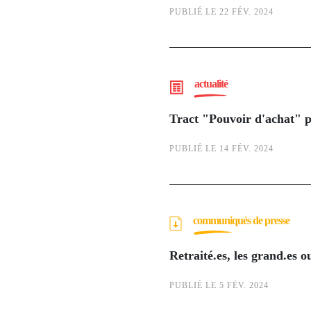
PUBLIÉ LE 22 FÉV. 2024
actualité
Tract "Pouvoir d'achat" p
PUBLIÉ LE 14 FÉV. 2024
communiqués de presse
Retraité.es, les grand.es 
PUBLIÉ LE 5 FÉV. 2024