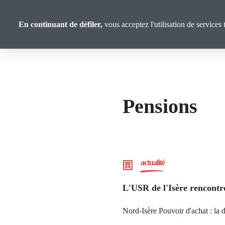
Panneau de gestion des cookies
Union
Aller
au
Confédérale
En continuant de défiler,
vous acceptez l'utilisation de services 
contenu
Retraité·es
principal
Pensions
actualité
L'USR de l'Isère rencontre
Nord-Isère Pouvoir d'achat : la d