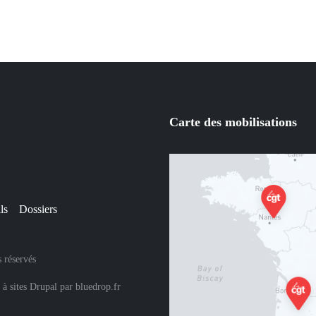
courant
Carte des mobilisations
ls
Dossiers
 réservés
 à sites Drupal
par
bluedrop.fr