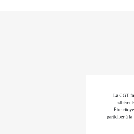
La CGT fait
adhérents
Être citoye
participer à la