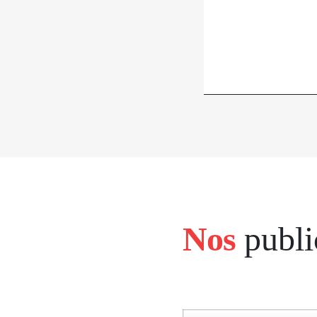
Nos
publi
bloc
left