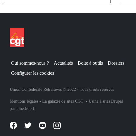
Qui sommes-nous ?
Actualités
Boite à outils
Dossiers
Configurer les cookies
Union Confédérale Retraité·es © 2022 - Tous droits réservés
Mentions légales
-
La galaxie de sites CGT
-
Usine à sites Drupal
par
bluedrop.fr