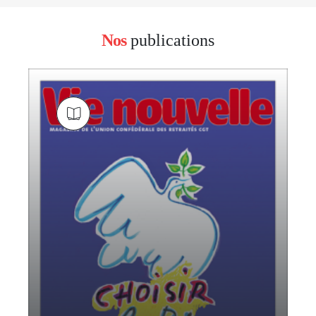
Nos
publications
block
left