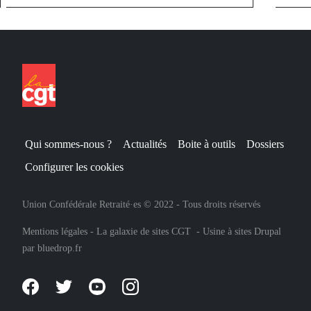
Qui sommes-nous ?
Actualités
Boite à outils
Dossiers
Configurer les cookies
Union Confédérale Retraité·es © 2022 - Tous droits réservés
Mentions légales
-
La galaxie de sites CGT
-
Usine à sites Drupal
par
bluedrop.fr