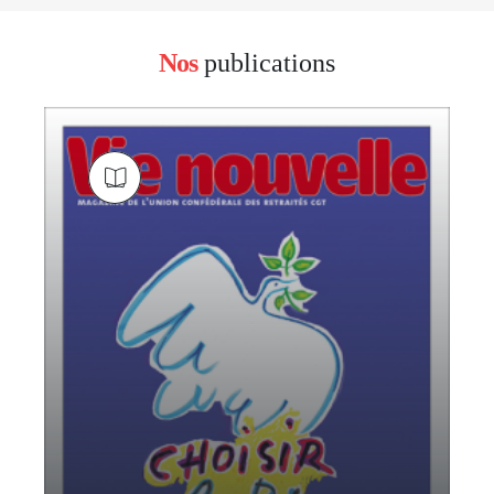
Nos
publications
block
left