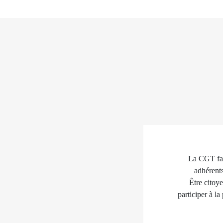
La CGT fait
adhérents
Être citoye
participer à la