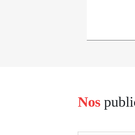
Nos
publi
bloc
left