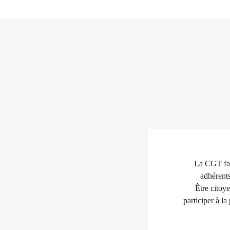
La CGT fait
adhérents
Être citoye
participer à la