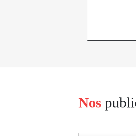
Nos
publi
bloc
left